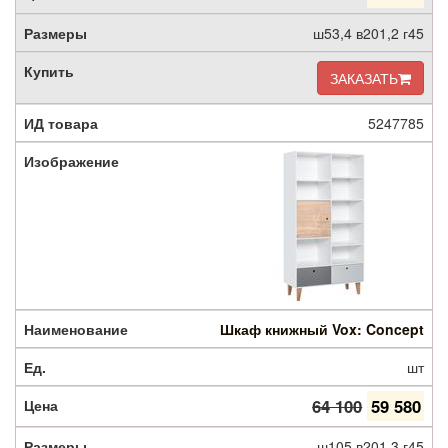
ш53,4 в201,2 г45
ЗАКАЗАТЬ
5247785
Шкаф книжный Vox: Concept
шт
64 100
59 580
ш105 в201,3 г45