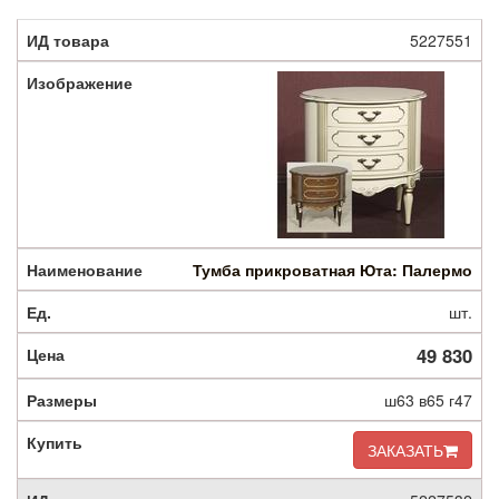
5227551
Тумба прикроватная Юта: Палермо
шт.
49 830
ш63 в65 г47
ЗАКАЗАТЬ