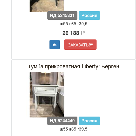
ИД 5245331
Россия
ш55 в65 г39,5
26 188
ЗАКАЗАТЬ
Тумба прикроватная Liberty: Берген
ИД 5244440
Россия
ш55 в65 г39,5