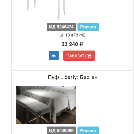
ИД 5246474
Россия
ш113 в78 г42
33 240
ЗАКАЗАТЬ
Пуф Liberty: Берген
ИД 5249589
Россия