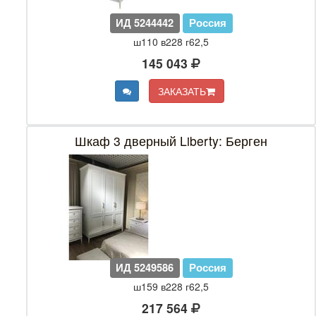
ИД 5244442
Россия
ш110 в228 г62,5
145 043
ЗАКАЗАТЬ
Шкаф 3 дверный Liberty: Берген
ИД 5249586
Россия
ш159 в228 г62,5
217 564