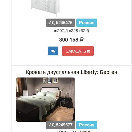
ИД 5246476
Россия
ш207,5 в228 г62,5
300 158
ЗАКАЗАТЬ
Кровать двуспальная Liberty: Берген
ИД 5249577
Россия