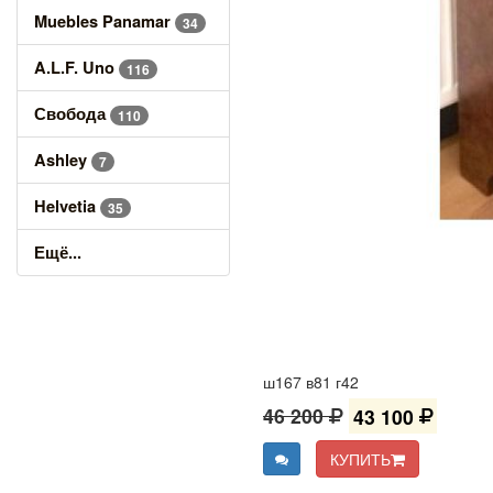
Muebles Panamar
34
A.L.F. Uno
116
Свобода
110
Ashley
7
Helvetia
35
Ещё...
ш167 в81 г42
46 200
43 100
КУПИТЬ