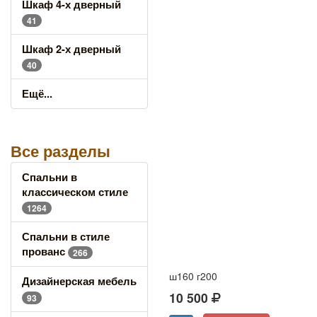
Шкаф 4-х дверный
41
Шкаф 2-х дверный
40
Ещё...
Все разделы
Спальни в
классическом стиле
1264
Спальни в стиле
прованс
266
ш160 г200
Дизайнерская мебель
10 500
93