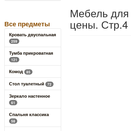
Мебель для 
цены. Стр.4
Все предметы
Кровать двуспальная
259
Тумба прикроватная
121
Комод
85
Стол туалетный
72
Зеркало настенное
61
Спальня классика
58