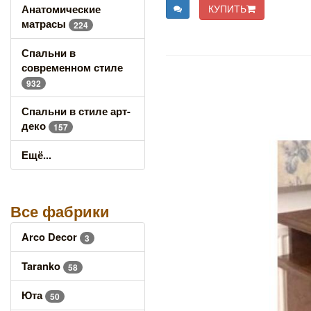
КУПИТЬ
Анатомические
матрасы
224
Спальни в
современном стиле
932
Спальни в стиле арт-
деко
157
Ещё...
Все фабрики
Arco Decor
3
Taranko
58
Юта
50