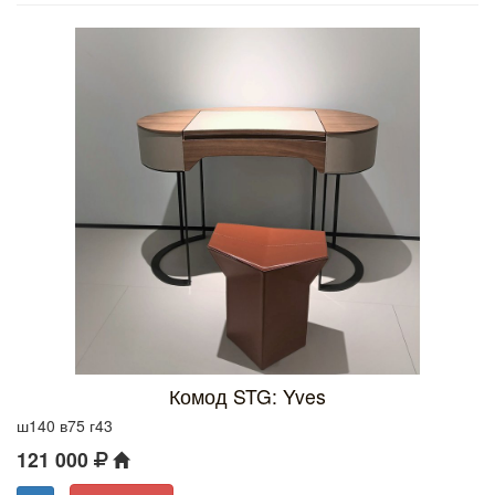
Комод STG: Yves
ш140 в75 г43
121 000