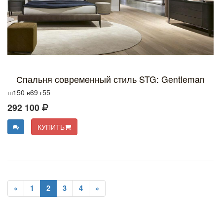
Спальня современный стиль STG: Gentleman
ш150 в69 г55
292 100
КУПИТЬ
«
1
2
3
4
»