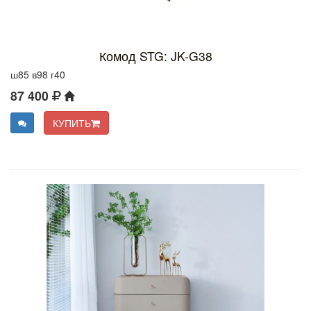
Комод STG: JK-G38
ш85 в98 г40
87 400
КУПИТЬ