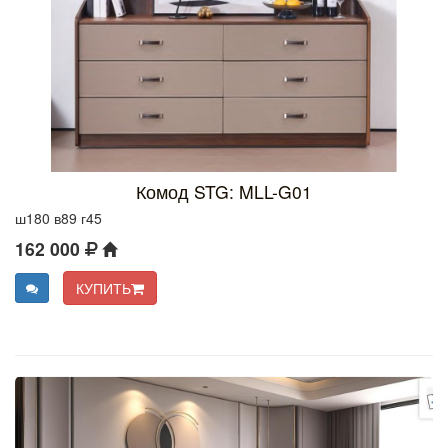
Комод STG: MLL-G01
ш180 в89 г45
162 000
КУПИТЬ