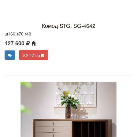
Комод STG: SG-4642
ш160 в76 г40
127 600
КУПИТЬ