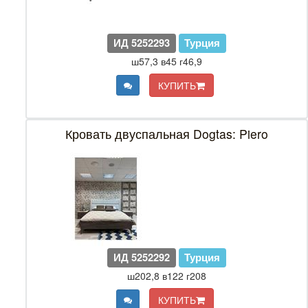
ИД 5252293
Турция
ш57,3 в45 г46,9
КУПИТЬ
Кровать двуспальная Dogtas: Piero
ИД 5252292
Турция
ш202,8 в122 г208
КУПИТЬ