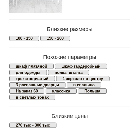
Близкие размеры
100 - 150
150 - 200
Похожие параметры
шкаф платяной
шкаф гардеробный
для одежды
полка, штанга
трехстворчатый
1 зеркало по центру
3 распашные дверцы
в спальню
На заказ 60
классика
Польша
в светлых тонах
Близкие цены
270 тыс - 300 тыс