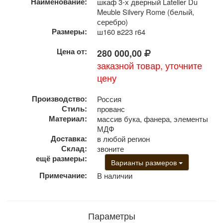
Наименование:
шкаф 3-х дверный Latelier Du
Meuble Silvery Rome (белый,
серебро)
Размеры:
ш160 в223 г64
Цена от:
280 000,00
заказной товар, уточните
цену
Производство:
Россия
Стиль:
прованс
Материал:
массив бука, фанера, элементы
МДФ
Доставка:
в любой регион
Склад:
звоните
ещё размеры:
Варианты размеров
Примечание:
В наличии
Параметры