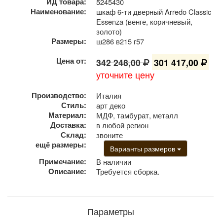
ИД товара:
5245430
Наименование:
шкаф 6-ти дверный Arredo Classic
Essenza (венге, коричневый,
золото)
Размеры:
ш286 в215 г57
Цена от:
342 248,00
301 417,00
уточните цену
Производство:
Италия
Стиль:
арт деко
Материал:
МДФ, тамбурат, металл
Доставка:
в любой регион
Склад:
звоните
ещё размеры:
Варианты размеров
Примечание:
В наличии
Описание:
Требуется сборка.
Параметры