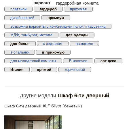
вариант
гардеробная комната
платяной
гардероб
прихожая
дизайнерский
премиум
возможны варианты с комбинацией полок и кассетниц
МДФ, тамбурат, металл
для одежды
для белья
с зеркалом
на цоколе
в спальню
в прихожую
для молодежной комнаты
В наличии
арт деко
Италия
прямой
коричневый
Другие модели
Шкаф 6-ти дверный
шкаф 6-ти дверный ALF Sliver (бежевый)