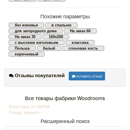
Похожие параметры
без изножья
в спальню
для загородного дома
На заказ 60
На заказ 30
160х200
с высоким изголовьем
классика
Польша
белый
слоновая кость
коричневый
Отзывы покупателей
оставить отзыв
Все товары фабрики Woodrooms
Логистика: 21180ПМ
Склад: звоните -
Расширенный поиск