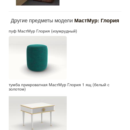
Другие предметы модели
МастМур: Глория
пуф МастМур Глория (изумрудный)
тумба прикроватная МастМур Глория 1 ящ (белый с
золотом)